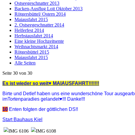
Ostseegeschnatter 2013
Backen-Ausflug Loit Oktober 2013
Rötgersbüttel/ Ostern 2014
Maiausfahrt 2015
2. Ostseegeschnatter 2014
Helferfest 2014
Herbstausfahrt 2014
Eine kleine Hochzeitsente
Weihnachtsmarkt 2014
Rötgesbüttel 2015
Maiausfahrt 2015
Alle Seiten
Seite 30 von 30
Es ist wieder so weit♥ MAIAUSFAHRT!!!!!!!
Birte und Detlef haben uns eine wunderschöne Tour ausgearb
im
Tortenparadies gelandet♥!!! Danke!!!
10
Enten folgten der göttlichen DS!!
Start Bauhaus Kiel