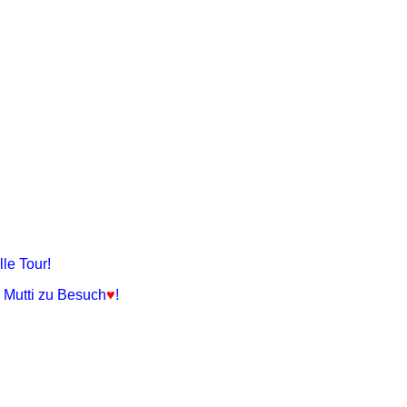
le Tour!
r Mutti zu Besuch
♥
!