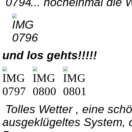
... nocheinmal die
und los gehts!!!!!
Tolles Wetter , eine sch
ausgeklügeltes System, da